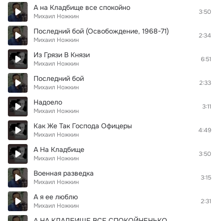
А на Кладбище все спокойно
3:50
Михаил Ножкин
Последний бой (Освобождение, 1968-71)
2:34
Михаил Ножкин
Из Грязи В Князи
6:51
Михаил Ножкин
Последний бой
2:33
Михаил Ножкин
Надоело
3:11
Михаил Ножкин
Как Же Так Господа Офицеры
4:49
Михаил Ножкин
А На Кладбище
3:50
Михаил Ножкин
Военная разведка
3:15
Михаил Ножкин
А я ее люблю
2:31
Михаил Ножкин
А НА КЛАДБИЩЕ ВСЕ СПОКОЙНЕНЬКО