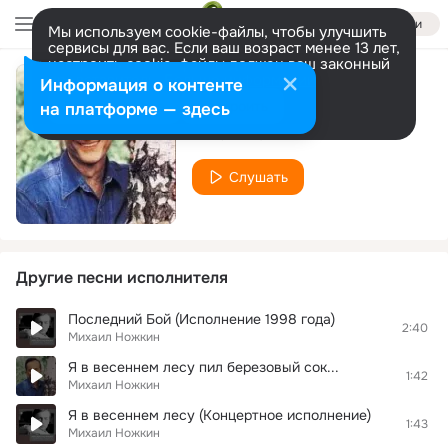
Войти
Мы используем cookie-файлы, чтобы улучшить
сервисы для вас. Если ваш возраст менее 13 лет,
настроить cookie-файлы должен ваш законный
представитель.
Больше информации
Информация о контенте
На кладбище
Разрешить все
Настроить
на платформе — здесь
Михаил Ножкин
Слушать
Другие песни исполнителя
Последний Бой (Исполнение 1998 года)
2:40
Михаил Ножкин
Я в весеннем лесу пил березовый сок...
1:42
Михаил Ножкин
Я в весеннем лесу (Концертное исполнение)
1:43
Михаил Ножкин