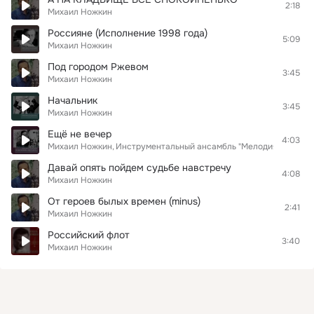
2:18
Михаил Ножкин
Россияне (Исполнение 1998 года)
5:09
Михаил Ножкин
Под городом Ржевом
3:45
Михаил Ножкин
Начальник
3:45
Михаил Ножкин
Ещё не вечер
4:03
Михаил Ножкин
Инструментальный ансамбль "Мелодия"
Давай опять пойдем судьбе навстречу
4:08
Михаил Ножкин
От героев былых времен (minus)
2:41
Михаил Ножкин
Российский флот
3:40
Михаил Ножкин