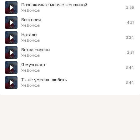
Познакомьте меня с женщиной
2:56
Ян Войков
Виктория
4:21
Ян Войков
Натали
3:34
Ян Войков
Ветка сирени
2:31
Ян Войков
Я музыкант
3:44
Ян Войков
Ты не умеешь любить
3:44
Ян Войков