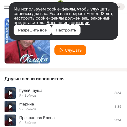
Войти
Мы используем cookie-файлы, чтобы улучшить
сервисы для вас. Если ваш возраст менее 13 лет,
настроить cookie-файлы должен ваш законный
представитель.
Больше информации
Давай с тобою помолчим
Разрешить все
Настроить
Ян Войков
Слушать
Другие песни исполнителя
Гуляй, душа
3:24
Ян Войков
Марина
3:39
Ян Войков
Прекрасная Елена
3:24
Ян Войков