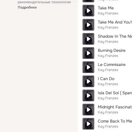
рекомендательные технологии
Подробнее
Take Me
Kay Franzes
Take Me And You'l
Kay Franzes
Shadow In The Ni
Kay Franzes
Burning Desire
Kay Franzes
Le Commisaire
Kay Franzes
I Can Do
Kay Franzes
Isla Del Sol ( Spa
Kay Franzes
Midnight Fascinat
Kay Franzes
Come Back To Me
Kay Franzes