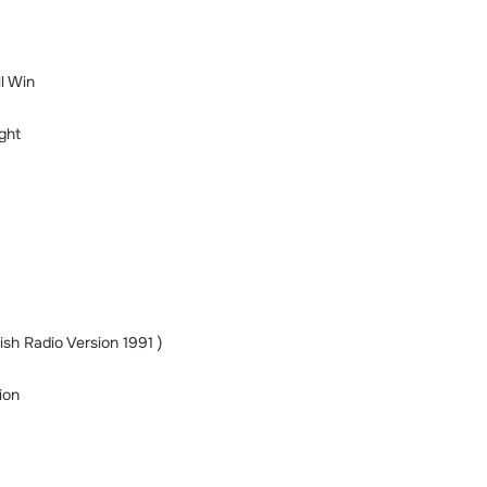
l Win
ght
nish Radio Version 1991 )
ion