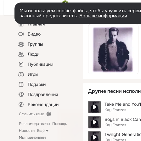
Мы используем cookie-файлы, чтобы улучшить сервис
законный представитель.
Больше информации
Левая
Главная
колонка
Видео
Группы
Люди
Публикации
Игры
Подарки
Другие песни исполн
Поздравления
Take Me and You'l
Рекомендации
Kay Franzes
Сменить язык
Boys in Black Car
Рекламодателям
Помощь
Kay Franzes
Новости
Ещё
Twilight Generati
Мы применяем
Kay Franzes