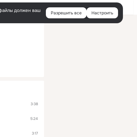
Войти
e-файлы должен ваш
Разрешить все
Настроить
Правая
колонка
3:38
5:24
3:17