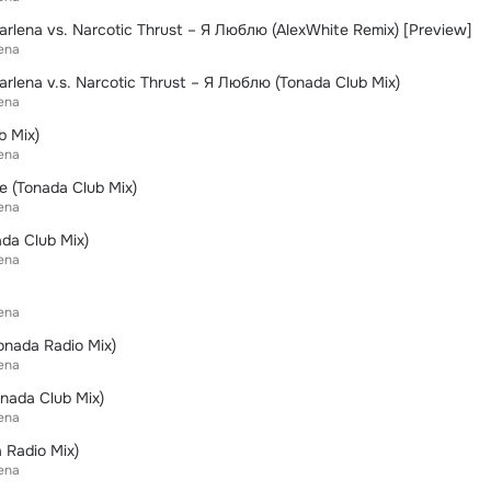
rlena vs. Narcotic Thrust – Я Люблю (AlexWhite Remix) [Preview]
ena
rlena v.s. Narcotic Thrust – Я Люблю (Tonada Club Mix)
ena
b Mix)
ena
 (Tonada Club Mix)
ena
da Club Mix)
ena
ena
onada Radio Mix)
ena
nada Club Mix)
ena
 Radio Mix)
ena