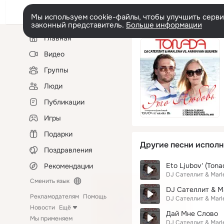
Мы используем cookie-файлы, чтобы улучшить сервис
законный представитель.
Больше информации
Левая
Главная
колонка
Видео
Группы
Люди
Публикации
Игры
Подарки
Другие песни исполн
Поздравления
Eto Ljubov' (Tona
Рекомендации
DJ Сателлит & Marl
Сменить язык
DJ Сателлит & Ma
Рекламодателям
Помощь
DJ Сателлит & Marl
Новости
Ещё
Дай Мне Слово
Мы применяем
DJ Сателлит & Marl