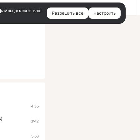
Войти
e-файлы должен ваш
Разрешить все
Настроить
Правая
колонка
4:35
x)
3:42
5:53