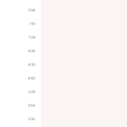
3:56
7:51
7:29
6:39
6:33
6:50
3:26
3:54
3:30