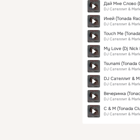
Дай Мне Слово (D
DJ Сателлит & Marl
Иней (Tonada Rad
DJ Сателлит & Marl
Touch Me (Tonada
DJ Сателлит & Marl
My Love (Dj Nick 
DJ Сателлит & Marl
Tsunami (Tonada C
DJ Сателлит & Marl
DJ Сателлит & Ma
DJ Сателлит & Marl
Вечеринка (Tonad
DJ Сателлит & Marl
C & M (Tonada Clu
DJ Сателлит & Marl