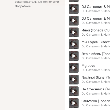
рекомендательные технологии
Подробнее
DJ Сателлит & Ma
DJ Сателлит & Marl
DJ Сателлит & Ma
DJ Сателлит & Marl
Иней (Tonada Clu
DJ Сателлит & Marl
Мы Будем Вместе
DJ Сателлит & Marl
Это любовь (Tona
DJ Сателлит & Marl
My Love
DJ Сателлит & Marl
Nochnoj Signal (T
DJ Сателлит & Marl
Не Стесняйся (To
DJ Сателлит & Marl
Chuvstva (Tonada
DJ Сателлит & Marl