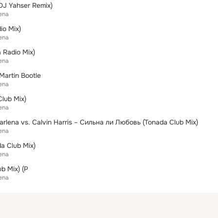
J Yahser Remix)
ena
io Mix)
ena
 Radio Mix)
ena
Martin Bootle
ena
lub Mix)
ena
rlena vs. Calvin Harris – Сильна ли Любовь (Tonada Club Mix)
ena
a Club Mix)
ena
b Mix) (P
ena