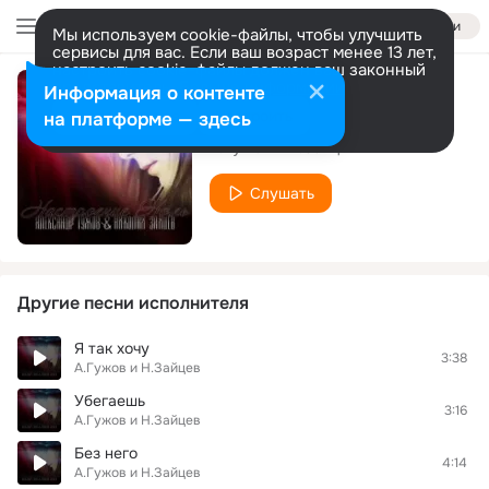
Войти
Мы используем cookie-файлы, чтобы улучшить
сервисы для вас. Если ваш возраст менее 13 лет,
настроить cookie-файлы должен ваш законный
представитель.
Больше информации
Информация о контенте
Что ты наделала
Разрешить все
Настроить
на платформе — здесь
А.Гужов и Н.Зайцев
Слушать
Другие песни исполнителя
Я так хочу
3:38
А.Гужов и Н.Зайцев
Убегаешь
3:16
А.Гужов и Н.Зайцев
Без него
4:14
А.Гужов и Н.Зайцев