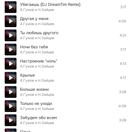
Убегаешь (DJ DreamTim Remix)
3:17
А.Гужов и Н.Зайцев
Другая у меня
4:05
А.Гужов и Н.Зайцев
Ты любишь другого
4:21
А.Гужов и Н.Зайцев
Ночи без тебя
3:17
А.Гужов и Н.Зайцев
Настроение "ноль"
4:13
А.Гужов и Н.Зайцев
Крылья
4:17
А.Гужов и Н.Зайцев
Больше жизни
3:28
А.Гужов и Н.Зайцев
Только не уходи
4:09
А.Гужов и Н.Зайцев
Забудем обо всем
3:28
А.Гужов и Н.Зайцев
Одна