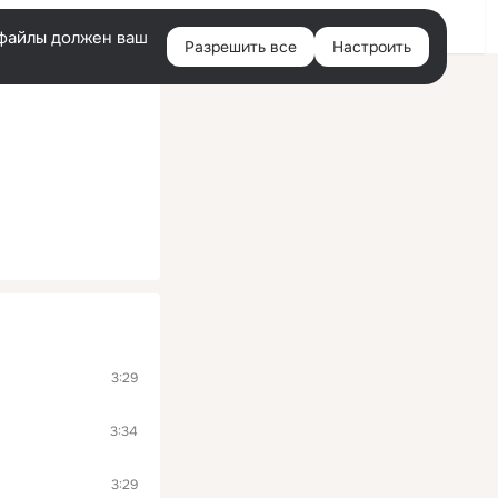
Войти
e-файлы должен ваш
Разрешить все
Настроить
Правая
колонка
3:29
3:34
3:29