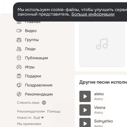
Мы используем cookie-файлы, чтобы улучшить сервис
законный представитель.
Больше информации
Левая
Главная
колонка
Видео
Группы
Люди
Публикации
Игры
Подарки
Другие песни исполн
Поздравления
aleko
Рекомендации
Aleko
Сменить язык
Vesna
Рекламодателям
Помощь
Aleko
Новости
Ещё
Solnyshko
Мы применяем
Aleko