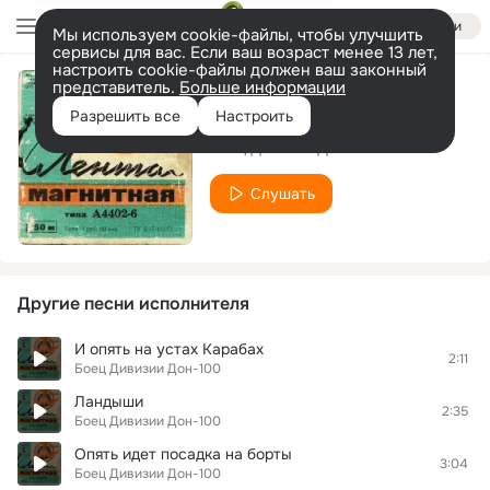
Войти
Мы используем cookie-файлы, чтобы улучшить
сервисы для вас. Если ваш возраст менее 13 лет,
настроить cookie-файлы должен ваш законный
представитель.
Больше информации
Командировка
Разрешить все
Настроить
Боец Дивизии Дон-100
Слушать
Другие песни исполнителя
И опять на устах Карабах
2:11
Боец Дивизии Дон-100
Ландыши
2:35
Боец Дивизии Дон-100
Опять идет посадка на борты
3:04
Боец Дивизии Дон-100