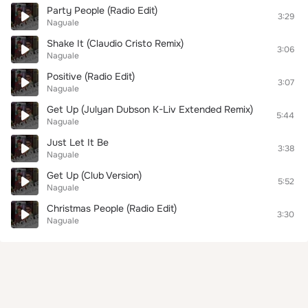
Party People (Radio Edit)
3:29
Naguale
Shake It (Claudio Cristo Remix)
3:06
Naguale
Positive (Radio Edit)
3:07
Naguale
Get Up (Julyan Dubson K-Liv Extended Remix)
5:44
Naguale
Just Let It Be
3:38
Naguale
Get Up (Club Version)
5:52
Naguale
Christmas People (Radio Edit)
3:30
Naguale