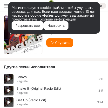
Войти
Мы используем cookie-файлы, чтобы улучшить
сервисы для вас. Если ваш возраст менее 13 лет,
настроить cookie-файлы должен ваш законный
представитель.
Больше информации
Mirame
Разрешить все
Настроить
Naguale
Слушать
Другие песни исполнителя
Falava
3:10
Naguale
Shake It (Original Radio Edit)
3:17
Naguale
Get Up (Radio Edit)
3:24
Naguale