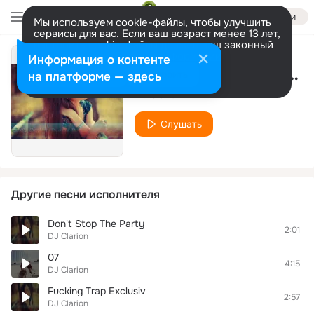
Войти
Мы используем cookie-файлы, чтобы улучшить
сервисы для вас. Если ваш возраст менее 13 лет,
настроить cookie-файлы должен ваш законный
представитель.
Больше информации
Информация о контенте
Fucking Trap Exclusive Vol.2 (2013)
Разрешить все
Настроить
на платформе — здесь
DJ Clarion
Слушать
Другие песни исполнителя
Don't Stop The Party
2:01
DJ Clarion
07
4:15
DJ Clarion
Fucking Trap Exclusiv
2:57
DJ Clarion