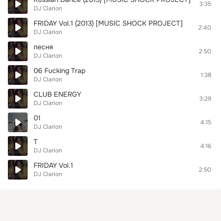
3:35
DJ Clarion
FRIDAY Vol.1 (2013) [MUSIC SHOCK PROJECT]
2:40
DJ Clarion
песня
2:50
DJ Clarion
06 Fucking Trap
1:38
DJ Clarion
CLUB ENERGY
3:29
DJ Clarion
01
4:15
DJ Clarion
T
4:16
DJ Clarion
FRIDAY Vol.1
2:50
DJ Clarion