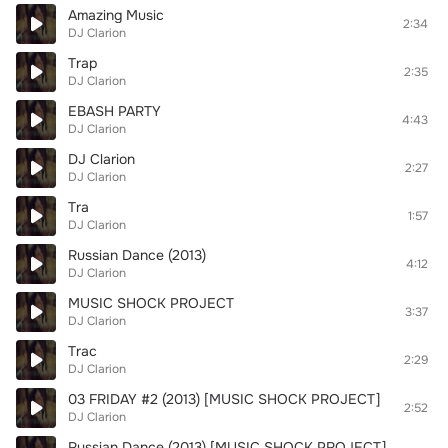
Amazing Music
2:34
DJ Clarion
Trap
2:35
DJ Clarion
EBASH PARTY
4:43
DJ Clarion
DJ Clarion
2:27
DJ Clarion
Tra
1:57
DJ Clarion
Russian Dance (2013)
4:12
DJ Clarion
MUSIC SHOCK PROJECT
3:37
DJ Clarion
Trac
2:29
DJ Clarion
03 FRIDAY #2 (2013) [MUSIC SHOCK PROJECT]
2:52
DJ Clarion
Russian Dance (2013) [MUSIC SHOCK PROJECT]