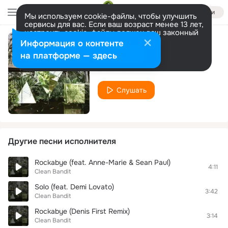
Войти
Мы используем cookie-файлы, чтобы улучшить
сервисы для вас. Если ваш возраст менее 13 лет,
настроить cookie-файлы должен ваш законный
представитель.
Больше информации
Информация о контенте
Dust Clears
Разрешить все
Настроить
на платформе — здесь
Clean Bandit
Слушать
Другие песни исполнителя
Rockabye (feat. Anne-Marie & Sean Paul)
4:11
Clean Bandit
Solo (feat. Demi Lovato)
3:42
Clean Bandit
Rockabye (Denis First Remix)
3:14
Clean Bandit