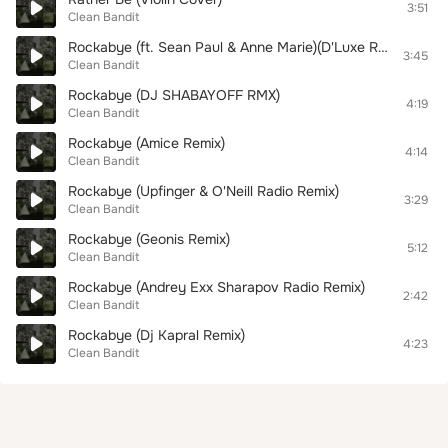
3:51
Clean Bandit
Rockabye (ft. Sean Paul & Anne Marie)(D'Luxe Remix)
3:45
Clean Bandit
Rockabye (DJ SHABAYOFF RMX)
4:19
Clean Bandit
Rockabye (Amice Remix)
4:14
Clean Bandit
Rockabye (Upfinger & O'Neill Radio Remix)
3:29
Clean Bandit
Rockabye (Geonis Remix)
5:12
Clean Bandit
Rockabye (Andrey Exx Sharapov Radio Remix)
2:42
Clean Bandit
Rockabye (Dj Kapral Remix)
4:23
Clean Bandit