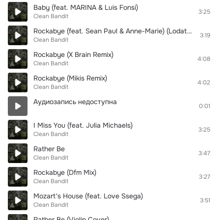
Baby (feat. MARINA & Luis Fonsi)
3:25
Clean Bandit
Rockabye (feat. Sean Paul & Anne-Marie) (Lodato & Joseph Duveen Remix)
3:19
Clean Bandit
Rockabye (X Brain Remix)
4:08
Clean Bandit
Rockabye (Mikis Remix)
4:02
Clean Bandit
Аудиозапись недоступна
0:01
I Miss You (feat. Julia Michaels)
3:25
Clean Bandit
Rather Be
3:47
Clean Bandit
Rockabye (Dfm Mix)
3:27
Clean Bandit
Mozart's House (feat. Love Ssega)
3:51
Clean Bandit
Rather Be (Violin Cover)