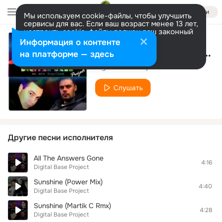
Войти
Мы используем cookie-файлы, чтобы улучшить
сервисы для вас. Если ваш возраст менее 13 лет,
настроить cookie-файлы должен ваш законный
представитель.
Больше информации
Информация о контенте
Close to you (Euro Version)
Разрешить все
Настроить
на платформе — здесь
Digital Base Project
Слушать
Другие песни исполнителя
All The Answers Gone
4:16
Digital Base Project
Sunshine (Power Mix)
4:40
Digital Base Project
Sunshine (Martik C Rmx)
4:28
Digital Base Project