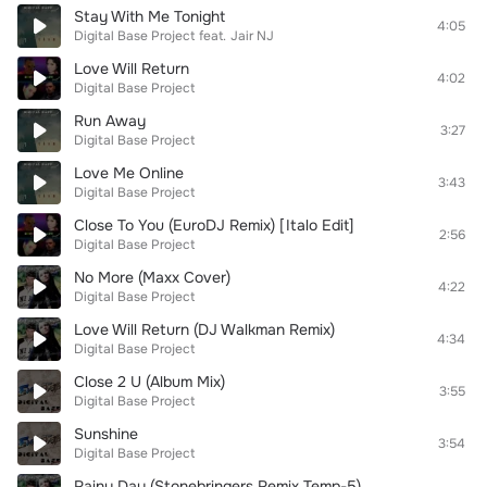
Stay With Me Tonight
4:05
Digital Base Project
feat.
Jair NJ
Love Will Return
4:02
Digital Base Project
Run Away
3:27
Digital Base Project
Love Me Online
3:43
Digital Base Project
Close To You (EuroDJ Remix) [Italo Edit]
2:56
Digital Base Project
No More (Maxx Cover)
4:22
Digital Base Project
Love Will Return (DJ Walkman Remix)
4:34
Digital Base Project
Close 2 U (Album Mix)
3:55
Digital Base Project
Sunshine
3:54
Digital Base Project
Rainy Day (Stonebringers Remix Temp-5)