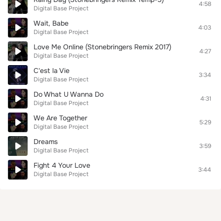
4:58
Digital Base Project
Wait, Babe
4:03
Digital Base Project
Love Me Online (Stonebringers Remix 2017)
4:27
Digital Base Project
C'est la Vie
3:34
Digital Base Project
Do What U Wanna Do
4:31
Digital Base Project
We Are Together
5:29
Digital Base Project
Dreams
3:59
Digital Base Project
Fight 4 Your Love
3:44
Digital Base Project