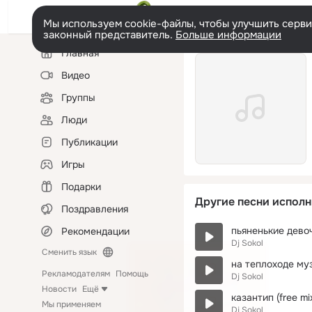
Мы используем cookie-файлы, чтобы улучшить сервис
законный представитель.
Больше информации
Левая
Главная
колонка
Видео
Группы
Люди
Публикации
Игры
Подарки
Другие песни исполн
Поздравления
пьяненькие девочк
Рекомендации
Dj Sokol
Сменить язык
на теплоходе музы
Рекламодателям
Помощь
Dj Sokol
Новости
Ещё
казантип (free mi
Мы применяем
Dj Sokol