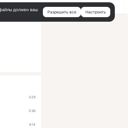
Войти
e-файлы должен ваш
Разрешить все
Настроить
Правая
колонка
3:29
3:36
6:14