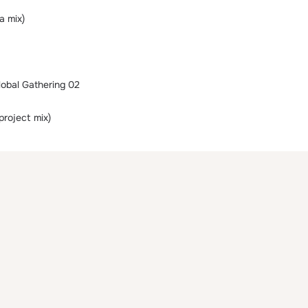
a mix)
obal Gathering 02
project mix)