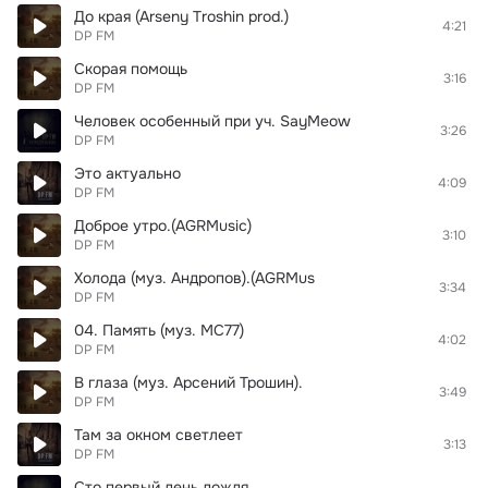
До края (Arseny Troshin prod.)
4:21
DP FM
Скорая помощь
3:16
DP FM
Человек особенный при уч. SayMeow
3:26
DP FM
Это актуально
4:09
DP FM
Доброе утро.(AGRMusic)
3:10
DP FM
Холода (муз. Андропов).(AGRMus
3:34
DP FM
04. Память (муз. МС77)
4:02
DP FM
В глаза (муз. Арсений Трошин).
3:49
DP FM
Там за окном светлеет
3:13
DP FM
Сто первый день дождя