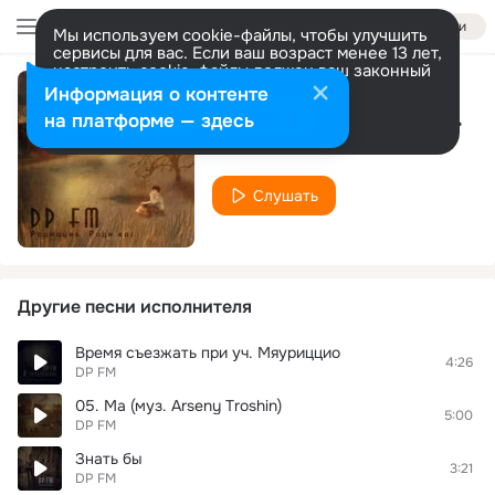
Войти
Мы используем cookie-файлы, чтобы улучшить
сервисы для вас. Если ваш возраст менее 13 лет,
настроить cookie-файлы должен ваш законный
представитель.
Больше информации
Информация о контенте
Вторые шансы при уч. Джимми То
Разрешить все
Настроить
на платформе — здесь
DP FM
Слушать
Другие песни исполнителя
Время съезжать при уч. Мяуриццио
4:26
DP FM
05. Ма (муз. Arseny Troshin)
5:00
DP FM
Знать бы
3:21
DP FM