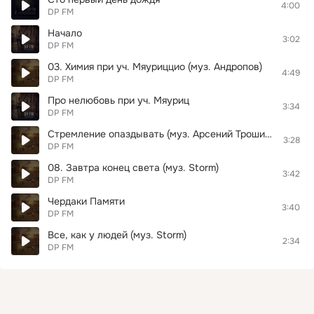
4:00
DP FM
Начало
3:02
DP FM
03. Химия при уч. Мяуриццио (муз. Андропов)
4:49
DP FM
Про нелюбовь при уч. Мяуриц
3:34
DP FM
Стремление опаздывать (муз. Арсений Трошин).(AGRMusic)
3:28
DP FM
08. Завтра конец света (муз. Storm)
3:42
DP FM
Чердаки Памяти
3:40
DP FM
Все, как у людей (муз. Storm)
2:34
DP FM