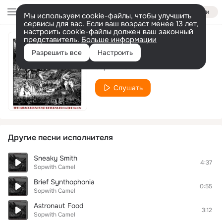
Войти
Мы используем cookie-файлы, чтобы улучшить
сервисы для вас. Если ваш возраст менее 13 лет,
настроить cookie-файлы должен ваш законный
представитель.
Больше информации
Orange Peel
Разрешить все
Настроить
Sopwith Camel
Слушать
Другие песни исполнителя
Sneaky Smith
4:37
Sopwith Camel
Brief Synthophonia
0:55
Sopwith Camel
Astronaut Food
3:12
Sopwith Camel