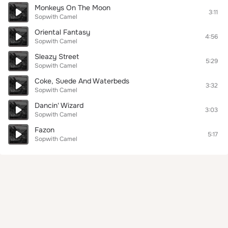
Monkeys On The Moon
3:11
Sopwith Camel
Oriental Fantasy
4:56
Sopwith Camel
Sleazy Street
5:29
Sopwith Camel
Coke, Suede And Waterbeds
3:32
Sopwith Camel
Dancin' Wizard
3:03
Sopwith Camel
Fazon
5:17
Sopwith Camel