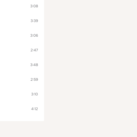
3:08
3:39
3:06
2:47
3:48
2:59
3:10
4:12