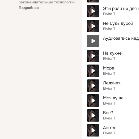
рекомендательные технологии
Подробнее
Эти роли не для 
Elvira T
Не будь дурой
Elvira T
Аудиозапись нед
На кухне
Elvira T
Море
Elvira T
Ледяная
Elvira T
Моя душа
Elvira T
Все?
Elvira T
Ангел
Elvira T