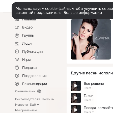
Мы используем cookie-файлы, чтобы улучшить сервис
законный представитель.
Больше информации
Левая
Главная
колонка
Видео
Группы
Люди
Публикации
Игры
Подарки
Другие песни исполн
Поздравления
Все решено
Рекомендации
Elvira T
Сменить язык
Такси
Рекламодателям
Помощь
Elvira T
Новости
Ещё
Поезда-самолёт
Мы применяем
Elvira T