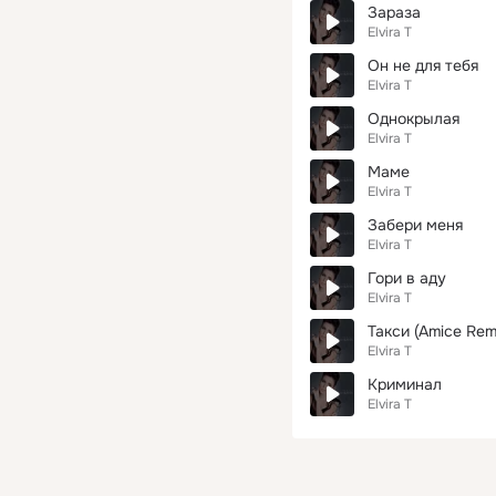
Зараза
Elvira T
Он не для тебя
Elvira T
Однокрылая
Elvira T
Маме
Elvira T
Забери меня
Elvira T
Гори в аду
Elvira T
Такси (Amice Rem
Elvira T
Криминал
Elvira T