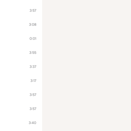
3:57
3:08
0:01
3:55
3:37
3:17
3:57
3:57
3:40