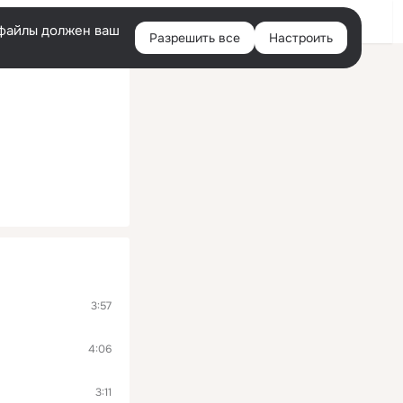
Войти
e-файлы должен ваш
Разрешить все
Настроить
Правая
колонка
3:57
4:06
3:11