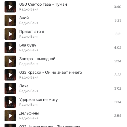
050 Сектор газа - Туман
3:40
Радио Ваня
Зной
3:23
Радио Ваня
Привет это я
3:31
Радио Ваня
Бля буду
4:02
Радио Ваня
Завтра - выходной
3:24
Радио Ваня
033 Краски - Он не знает ничего
3:23
Радио Ваня
Леха
3:02
Радио Ваня
Удержаться не могу
3:34
Радио Ваня
Дельфины
2:54
Радио Ваня
022 Цветомузыка - Три аккорда