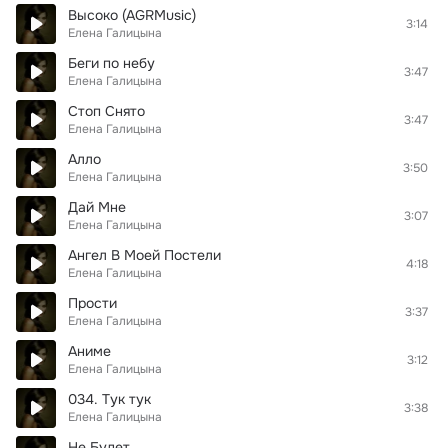
Высоко (AGRMusic)
3:14
Елена Галицына
Беги по небу
3:47
Елена Галицына
Стоп Снято
3:47
Елена Галицына
Алло
3:50
Елена Галицына
Дай Мне
3:07
Елена Галицына
Ангел В Моей Постели
4:18
Елена Галицына
Прости
3:37
Елена Галицына
Аниме
3:12
Елена Галицына
034. Тук тук
3:38
Елена Галицына
Не Будет