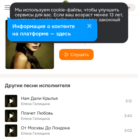
Войти
Мы используем cookie-файлы, чтобы улучшить
сервисы для вас. Если ваш возраст менее 13 лет,
настроить cookie-файлы должен ваш законный
представитель.
Больше информации
Информация о контенте
Сердце Не Плачь
Разрешить все
Настроить
на платформе — здесь
Елена Галицына
Слушать
Другие песни исполнителя
Нам Дали Крылья
3:12
Елена Галицына
Плачет Любовь
3:43
Елена Галицына
От Москвы До Лондона
3:03
Елена Галицына