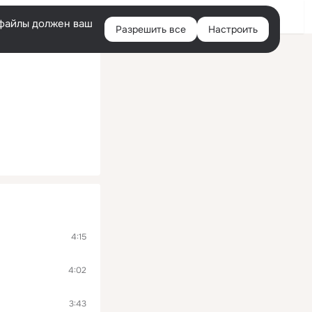
Войти
e-файлы должен ваш
Разрешить все
Настроить
Правая
колонка
4:15
4:02
3:43