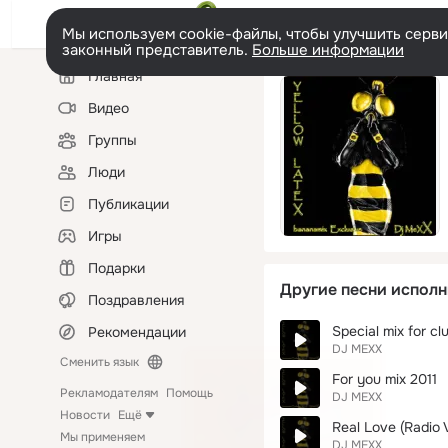
Мы используем cookie-файлы, чтобы улучшить сервис
законный представитель.
Больше информации
Левая
Главная
колонка
Видео
Группы
Люди
Публикации
Игры
Подарки
Другие песни исполн
Поздравления
Special mix for с
Рекомендации
DJ MEXX
Сменить язык
For you mix 2011
Рекламодателям
Помощь
DJ MEXX
Новости
Ещё
Real Love (Radio 
Мы применяем
DJ MEXX