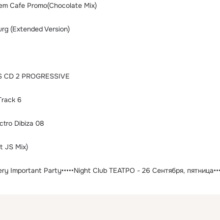
em Cafe Promo(Chocolate Mix)
urg (Extended Version)
 CD 2 PROGRESSIVE
Track 6
ctro Dibiza 08
t JS Mix)
- Very Important Party•••••Night Club ТЕАТРО - 26 Сентября, пятница•••