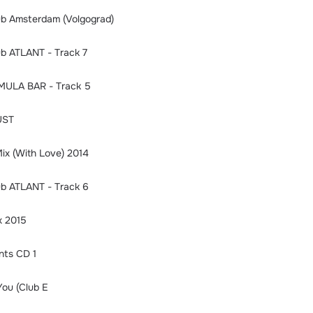
lub Amsterdam (Volgograd)
lub ATLANT - Track 7
MULA BAR - Track 5
UST
Mix (With Love) 2014
lub ATLANT - Track 6
x 2015
nts CD 1
You (Club E