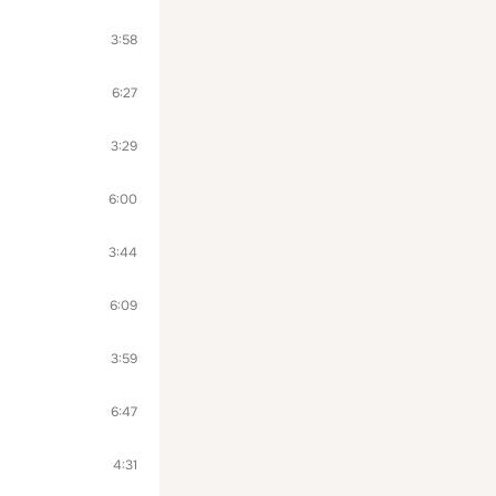
3:58
6:27
3:29
6:00
3:44
6:09
3:59
6:47
4:31