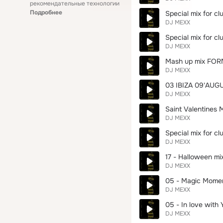
рекомендательные технологии
Подробнее
Special mix for c
DJ MEXX
Special mix for с
DJ MEXX
Mash up mix FOR
DJ MEXX
03 IBIZA 09'AUG
DJ MEXX
Saint Valentines 
DJ MEXX
Special mix for с
DJ MEXX
17 - Halloween mi
DJ MEXX
05 - Magic Mome
DJ MEXX
05 - In love with 
DJ MEXX