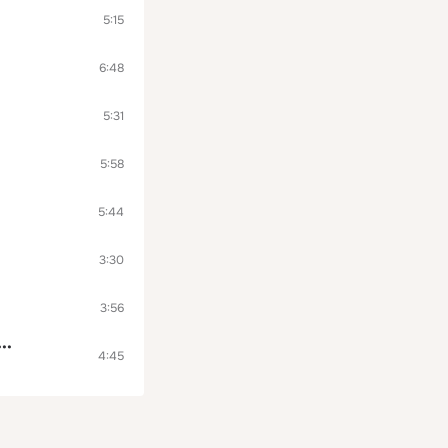
5:15
6:48
5:31
5:58
5:44
3:30
3:56
••
4:45