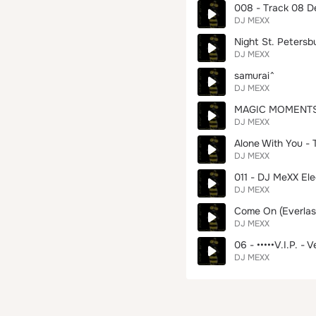
008 - Track 08 D
DJ MEXX
Night St. Petersb
DJ MEXX
samurai^
DJ MEXX
MAGIC MOMENTS
DJ MEXX
Alone With You - 
DJ MEXX
011 - DJ MeXX Ele
DJ MEXX
Come On (Everlas
DJ MEXX
06 - •••••V.I.P. 
DJ MEXX