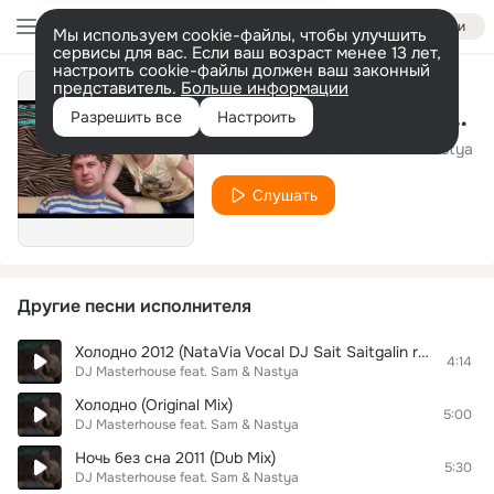
Войти
Мы используем cookie-файлы, чтобы улучшить
сервисы для вас. Если ваш возраст менее 13 лет,
настроить cookie-файлы должен ваш законный
представитель.
Больше информации
Ночь без сна (Ночное Движение Project Remix)
Разрешить все
Настроить
DJ Masterhouse feat. Sam & Nastya
Слушать
Другие песни исполнителя
Холодно 2012 (NataVia Vocal DJ Sait Saitgalin remix)
4:14
DJ Masterhouse feat. Sam & Nastya
Холодно (Original Mix)
5:00
DJ Masterhouse feat. Sam & Nastya
Ночь без сна 2011 (Dub Mix)
5:30
DJ Masterhouse feat. Sam & Nastya