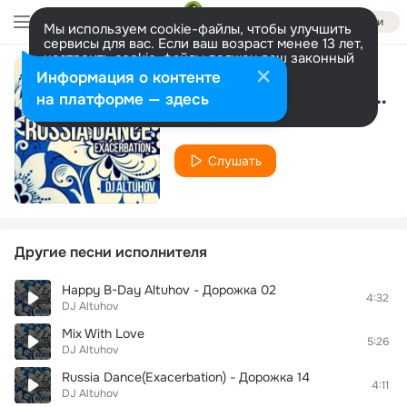
Войти
Мы используем cookie-файлы, чтобы улучшить
сервисы для вас. Если ваш возраст менее 13 лет,
настроить cookie-файлы должен ваш законный
представитель.
Больше информации
Информация о контенте
Russia Dance(Exacerbation) - Дорожка 10
Разрешить все
Настроить
на платформе — здесь
DJ Altuhov
Слушать
Другие песни исполнителя
Happy B-Day Altuhov - Дорожка 02
4:32
DJ Altuhov
Mix With Love
5:26
DJ Altuhov
Russia Dance(Exacerbation) - Дорожка 14
4:11
DJ Altuhov