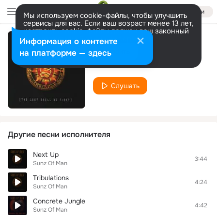
Войти
Мы используем cookie-файлы, чтобы улучшить
сервисы для вас. Если ваш возраст менее 13 лет,
настроить cookie-файлы должен ваш законный
представитель.
Больше информации
Информация о контенте
Intro
Разрешить все
Настроить
на платформе — здесь
Sunz Of Man
Слушать
Другие песни исполнителя
Next Up
3:44
Sunz Of Man
Tribulations
4:24
Sunz Of Man
Concrete Jungle
4:42
Sunz Of Man