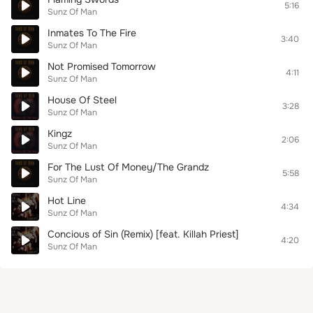
5:16
Sunz Of Man
Inmates To The Fire
3:40
Sunz Of Man
Not Promised Tomorrow
4:11
Sunz Of Man
House Of Steel
3:28
Sunz Of Man
Kingz
2:06
Sunz Of Man
For The Lust Of Money/The Grandz
5:58
Sunz Of Man
Hot Line
4:34
Sunz Of Man
Concious of Sin (Remix) [feat. Killah Priest]
4:20
Sunz Of Man