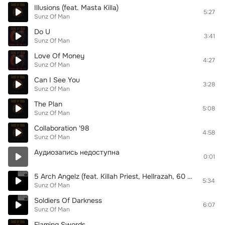
Illusions (feat. Masta Killa)
5:27
Sunz Of Man
Do U
3:41
Sunz Of Man
Love Of Money
4:27
Sunz Of Man
Can I See You
3:28
Sunz Of Man
The Plan
5:08
Sunz Of Man
Collaboration '98
4:58
Sunz Of Man
Аудиозапись недоступна
0:01
5 Arch Angelz (feat. Killah Priest, Hellrazah, 60 Sec Assassin & Prodigal Sunn)
5:34
Sunz Of Man
Soldiers Of Darkness
6:07
Sunz Of Man
Flaming Swords