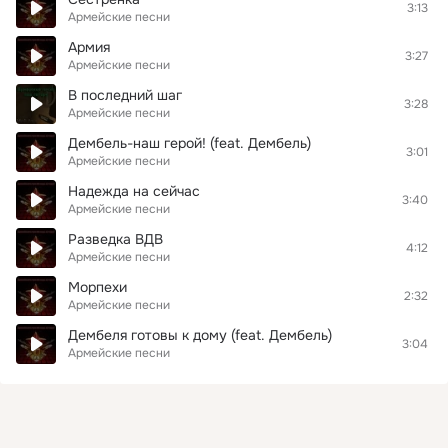
3:13
Армейские песни
Армия
3:27
Армейские песни
В последний шаг
3:28
Армейские песни
Дембель-наш герой! (feat. Дембель)
3:01
Армейские песни
Надежда на сейчас
3:40
Армейские песни
Разведка ВДВ
4:12
Армейские песни
Морпехи
2:32
Армейские песни
Дембеля готовы к дому (feat. Дембель)
3:04
Армейские песни