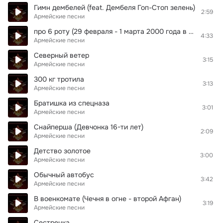
Гимн дембелей (feat. Дембеля Гоп-Стоп зелень)
2:59
Армейские песни
про 6 роту (29 февраля - 1 марта 2000 года в Чечне 84 бойцов 6-й рота 2-го батальона 104-го воздушно-десантного полка псковской 76-й дивизии)
4:33
Армейские песни
Северный ветер
3:15
Армейские песни
300 кг тротила
3:13
Армейские песни
Братишка из спецназа
3:01
Армейские песни
Снайперша (Девчонка 16-ти лет)
2:09
Армейские песни
Детство золотое
3:00
Армейские песни
Обычный автобус
3:42
Армейские песни
В военкомате (Чечня в огне - второй Афган)
3:19
Армейские песни
Сестренка