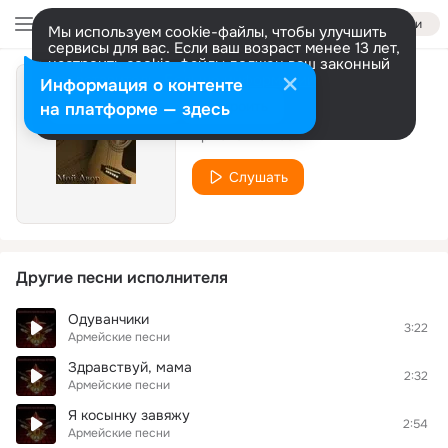
Войти
Мы используем cookie-файлы, чтобы улучшить
сервисы для вас. Если ваш возраст менее 13 лет,
настроить cookie-файлы должен ваш законный
представитель.
Больше информации
Информация о контенте
Двадцатый
Разрешить все
Настроить
на платформе — здесь
Армейские песни
Слушать
Другие песни исполнителя
Одуванчики
3:22
Армейские песни
Здравствуй, мама
2:32
Армейские песни
Я косынку завяжу
2:54
Армейские песни