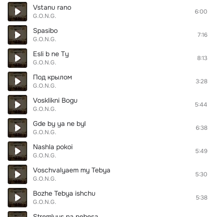
Vstanu rano
6:00
G.O.N.G.
Spasibo
7:16
G.O.N.G.
Esli b ne Ty
8:13
G.O.N.G.
Под крылом
3:28
G.O.N.G.
Vosklikni Bogu
5:44
G.O.N.G.
Gde by ya ne byl
6:38
G.O.N.G.
Nashla pokoi
5:49
G.O.N.G.
Voschvalyaem my Tebya
5:30
G.O.N.G.
Bozhe Tebya ishchu
5:38
G.O.N.G.
Stremlyus na nebesa