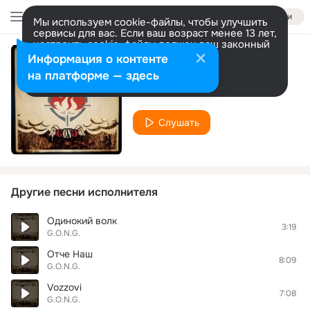
Войти
Мы используем cookie-файлы, чтобы улучшить
сервисы для вас. Если ваш возраст менее 13 лет,
настроить cookie-файлы должен ваш законный
представитель.
Больше информации
Информация о контенте
Kak prekrasen Ty
Разрешить все
Настроить
на платформе — здесь
G.O.N.G.
Слушать
Другие песни исполнителя
Одинокий волк
3:19
G.O.N.G.
Отче Наш
8:09
G.O.N.G.
Vozzovi
7:08
G.O.N.G.