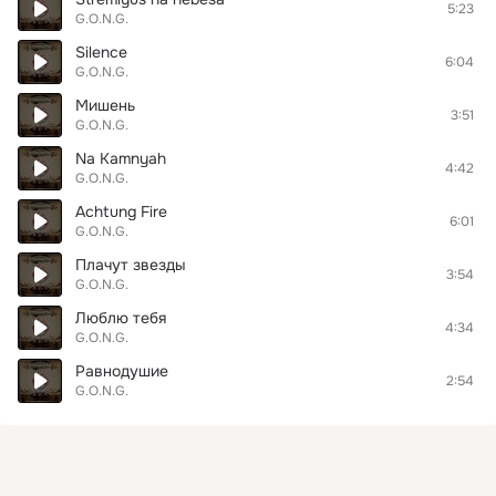
5:23
G.O.N.G.
Silence
6:04
G.O.N.G.
Мишень
3:51
G.O.N.G.
Na Kamnyah
4:42
G.O.N.G.
Achtung Fire
6:01
G.O.N.G.
Плачут звезды
3:54
G.O.N.G.
Люблю тебя
4:34
G.O.N.G.
Равнодушие
2:54
G.O.N.G.