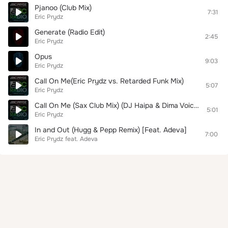
Pjanoo (Club Mix)
7:31
Eric Prydz
Generate (Radio Edit)
2:45
Eric Prydz
Opus
9:03
Eric Prydz
Call On Me(Eric Prydz vs. Retarded Funk Mix)
5:07
Eric Prydz
Call On Me (Sax Club Mix) (DJ Haipa & Dima Voice Remix)
5:01
Eric Prydz
In and Out (Hugg & Pepp Remix) [Feat. Adeva]
7:00
Eric Prydz
feat.
Adeva