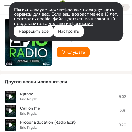
Войти
Мы используем cookie-файлы, чтобы улучшить
сервисы для вас. Если ваш возраст менее 13 лет,
настроить cookie-файлы должен ваш законный
представитель.
Больше информации
Frequencies Too Demanding (Studenkoff Private Edit)
Разрешить все
Настроить
Eric Prydz
Слушать
Другие песни исполнителя
Pjanoo
5:03
Eric Prydz
Call on Me
2:51
Eric Prydz
Proper Education (Radio Edit)
3:20
Eric Prydz