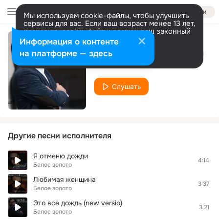
Войти
Мы используем cookie-файлы, чтобы улучшить
сервисы для вас. Если ваш возраст менее 13 лет,
настроить cookie-файлы должен ваш законный
представитель.
Больше информации
Информация о контенте
Любимая женщина
Разрешить все
Настроить
на платформе — здесь
Белое золото
Слушать
Другие песни исполнителя
Я отменю дожди
4:14
Белое золото
Любимая женщина
3:37
Белое золото
Это все дождь (new versio)
3:21
Белое золото