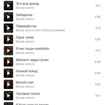
Это все дождь
3:21
Белое золото
Звёздочка
3:38
Белое золото
Перекрёстки
3:15
Белое золото
feat.
Елена Семёнова
Одна такая
3:59
Белое золото
Я как пацан влюблён
4:12
Белое золото
Абонент недоступен
3:08
Белое золото
Ночной поезд
3:45
Белое золото
Белый снег
4:10
Белое золото
Часовые пояса
3:41
Белое золото
Я буду только твоим