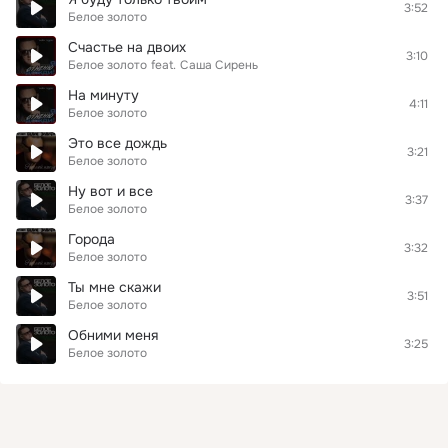
3:52
Белое золото
Счастье на двоих
3:10
Белое золото
feat.
Саша Сирень
На минуту
4:11
Белое золото
Это все дождь
3:21
Белое золото
Ну вот и все
3:37
Белое золото
Города
3:32
Белое золото
Ты мне скажи
3:51
Белое золото
Обними меня
3:25
Белое золото