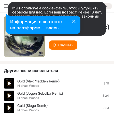
Войти
Мы используем cookie-файлы, чтобы улучшить
сервисы для вас. Если ваш возраст менее 13 лет,
настроить cookie-файлы должен ваш законный
представитель.
Больше информации
Информация о контенте
Clanga (Original Mix)
Разрешить все
Настроить
на платформе — здесь
Michael Woods
Слушать
Другие песни исполнителя
Gold (Alex Madden Remix)
3:19
Michael Woods
Gold (Juyen Sebulba Remix)
3:24
Michael Woods
Gold (Siege Remix)
3:13
Michael Woods