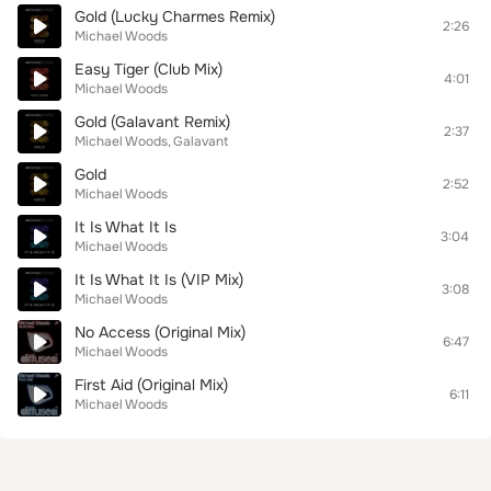
Gold (Lucky Charmes Remix)
2:26
Michael Woods
Easy Tiger (Club Mix)
4:01
Michael Woods
Gold (Galavant Remix)
2:37
Michael Woods
Galavant
Gold
2:52
Michael Woods
It Is What It Is
3:04
Michael Woods
It Is What It Is (VIP Mix)
3:08
Michael Woods
No Access (Original Mix)
6:47
Michael Woods
First Aid (Original Mix)
6:11
Michael Woods