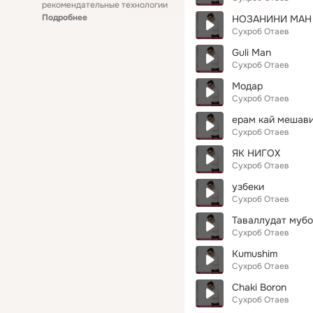
рекомендательные технологии
Подробнее
НОЗАНИНИ МАН
Сухроб Отаев
Guli Man
Сухроб Отаев
Модар
Сухроб Отаев
ерам кай мешав
Сухроб Отаев
ЯК НИГОХ
Сухроб Отаев
узбеки
Сухроб Отаев
Таваллудат мубо
Сухроб Отаев
Kumushim
Сухроб Отаев
Chaki Boron
Сухроб Отаев