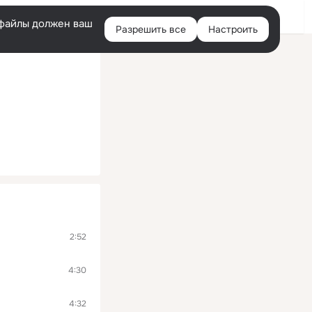
Войти
e-файлы должен ваш
Разрешить все
Настроить
Правая
колонка
2:52
4:30
4:32