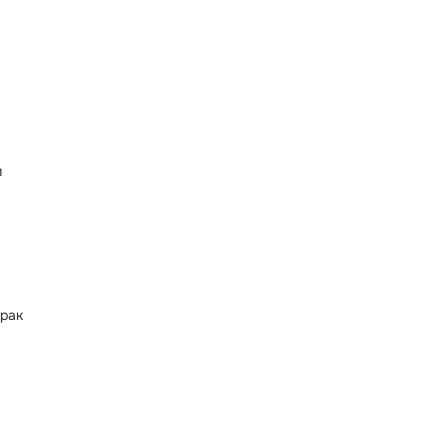
и
рак