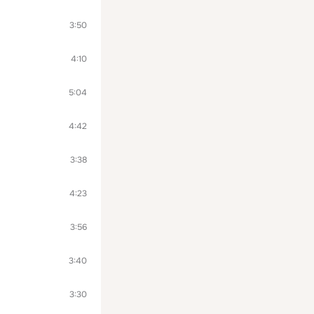
3:50
4:10
5:04
4:42
3:38
4:23
3:56
3:40
3:30