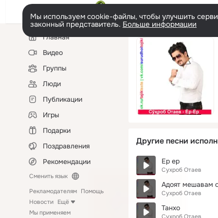
Мы используем cookie-файлы, чтобы улучшить сервис
законный представитель.
Больше информации
Левая
Главная
колонка
Видео
Группы
Люди
Публикации
Игры
Подарки
Другие песни исполн
Поздравления
Ер ер
Рекомендации
Сухроб Отаев
Сменить язык
Адоят мешавам 
Рекламодателям
Помощь
Сухроб Отаев
Новости
Ещё
Танхо
Мы применяем
Сухроб Отаев