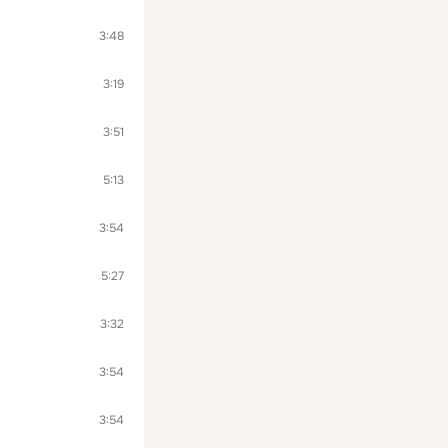
3:48
3:19
3:51
5:13
3:54
5:27
3:32
3:54
3:54