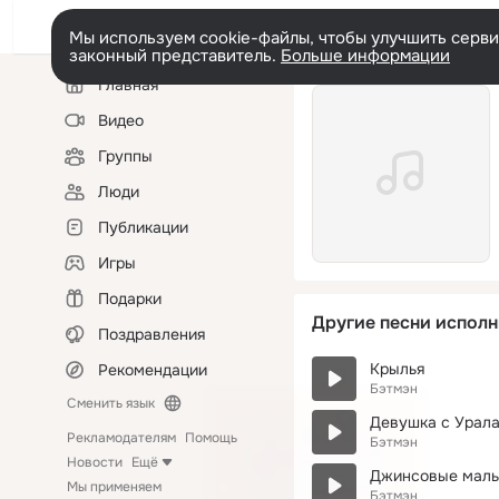
Мы используем cookie-файлы, чтобы улучшить сервис
законный представитель.
Больше информации
Левая
Главная
колонка
Видео
Группы
Люди
Публикации
Игры
Подарки
Другие песни исполн
Поздравления
Крылья
Рекомендации
Бэтмэн
Сменить язык
Девушка с Урал
Рекламодателям
Помощь
Бэтмэн
Новости
Ещё
Джинсовые мальч
Мы применяем
Бэтмэн