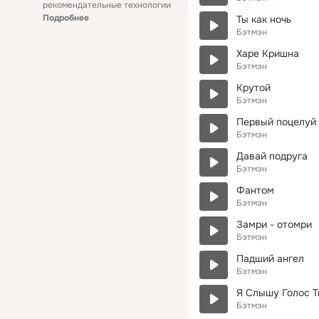
рекомендательные технологии
Подробнее
Ты как ночь
Бэтмэн
Харе Кришна
Бэтмэн
Крутой
Бэтмэн
Первый поцелуй
Бэтмэн
Давай подруга
Бэтмэн
Фантом
Бэтмэн
Замри - отомри
Бэтмэн
Падший ангел
Бэтмэн
Я Слышу Голос Тв
Бэтмэн