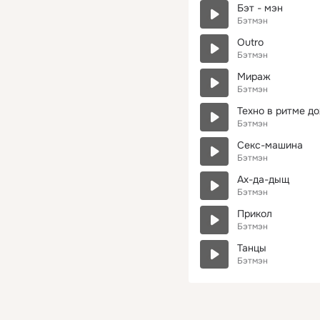
Бэт - мэн
Бэтмэн
Outro
Бэтмэн
Мираж
Бэтмэн
Техно в ритме д
Бэтмэн
Секс-машина
Бэтмэн
Ах-да-дыщ
Бэтмэн
Прикол
Бэтмэн
Танцы
Бэтмэн