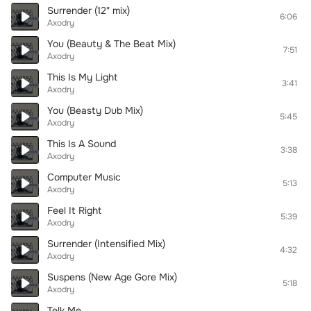
Surrender (12" mix)
6:06
Axodry
You (Beauty & The Beat Mix)
7:51
Axodry
This Is My Light
3:41
Axodry
You (Beasty Dub Mix)
5:45
Axodry
This Is A Sound
3:38
Axodry
Computer Music
5:13
Axodry
Feel It Right
5:39
Axodry
Surrender (Intensified Mix)
4:32
Axodry
Suspens (New Age Gore Mix)
5:18
Axodry
Telk Me