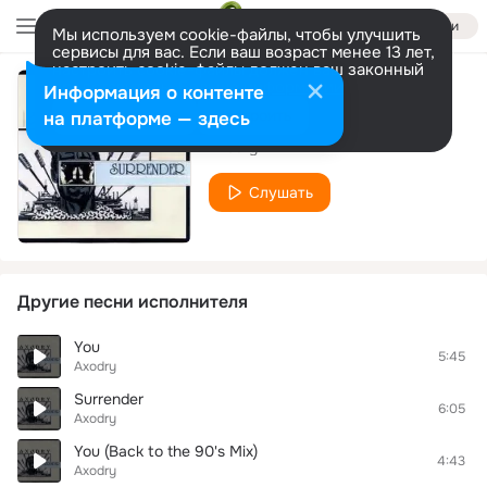
Войти
Мы используем cookie-файлы, чтобы улучшить
сервисы для вас. Если ваш возраст менее 13 лет,
настроить cookie-файлы должен ваш законный
представитель.
Больше информации
Информация о контенте
Classic Dance
Разрешить все
Настроить
на платформе — здесь
Axodry
Слушать
Другие песни исполнителя
You
5:45
Axodry
Surrender
6:05
Axodry
You (Back to the 90's Mix)
4:43
Axodry