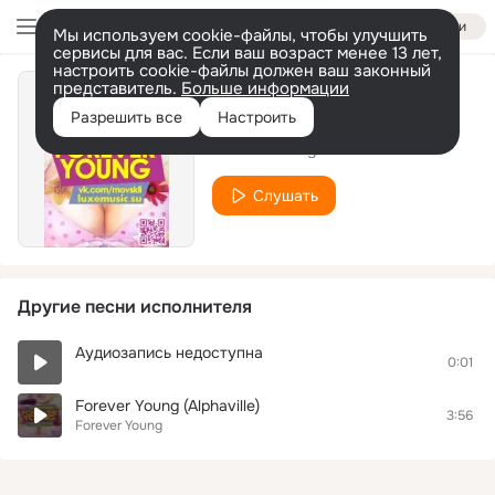
Войти
Мы используем cookie-файлы, чтобы улучшить
сервисы для вас. Если ваш возраст менее 13 лет,
настроить cookie-файлы должен ваш законный
представитель.
Больше информации
We Will Rock You
Разрешить все
Настроить
Forever Young
Слушать
Другие песни исполнителя
Аудиозапись недоступна
0:01
Forever Young (Alphaville)
3:56
Forever Young