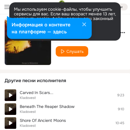
Войти
Мы используем cookie-файлы, чтобы улучшить
сервисы для вас. Если ваш возраст менее 13 лет,
настроить cookie-файлы должен ваш законный
представитель.
Больше информации
Информация о контенте
Abyss Of Broken Clocks
Разрешить все
Настроить
на платформе — здесь
Kladovest
Слушать
Другие песни исполнителя
Carved In Scars...
9:23
Kladovest
Beneath The Reaper Shadow
9:10
Kladovest
Shore Of Ancient Moons
10:45
Kladovest