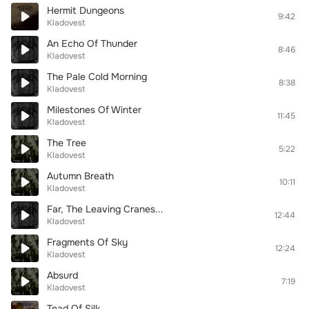
Hermit Dungeons
9:42
Kladovest
An Echo Of Thunder
8:46
Kladovest
The Pale Cold Morning
8:38
Kladovest
Milestones Of Winter
11:45
Kladovest
The Tree
5:22
Kladovest
Autumn Breath
10:11
Kladovest
Far, The Leaving Cranes...
12:44
Kladovest
Fragments Of Sky
12:24
Kladovest
Absurd
7:19
Kladovest
Tead Of Silk