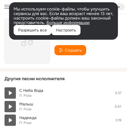
Войти
Мы используем cookie-файлы, чтобы улучшить
сервисы для вас. Если ваш возраст менее 13 лет,
настроить cookie-файлы должен ваш законный
представитель.
Больше информации
Сергиев Посад
Разрешить все
Настроить
П. Роза
Слушать
Другие песни исполнителя
С Неба Вода
3:37
П. Роза
Малыш
3:47
П. Роза
Надежда
3:19
П. Роза