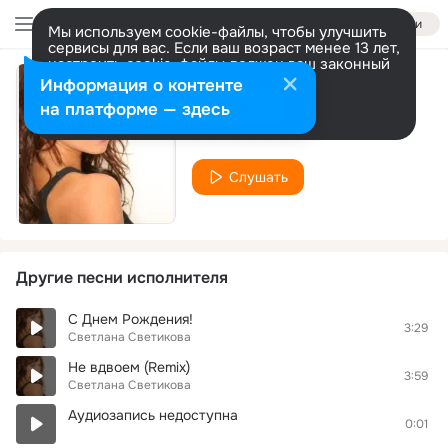
Войти
Мы используем cookie-файлы, чтобы улучшить
сервисы для вас. Если ваш возраст менее 13 лет,
настроить cookie-файлы должен ваш законный
представитель.
Больше информации
Информация о контенте
С Тобой Без Тебя
Разрешить все
Настроить
на платформе — здесь
Светлана Светикова
Слушать
Другие песни исполнителя
С Днем Рождения!
3:29
Светлана Светикова
Не вдвоем (Remix)
3:59
Светлана Светикова
Аудиозапись недоступна
0:01