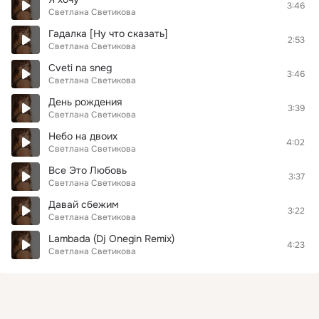
3:46
Светлана Светикова
Гадалка [Ну что сказать]
2:53
Светлана Светикова
Cveti na sneg
3:46
Светлана Светикова
День рождения
3:39
Светлана Светикова
Небо на двоих
4:02
Светлана Светикова
Все Это Любовь
3:37
Светлана Светикова
Давай сбежим
3:22
Светлана Светикова
Lambada (Dj Onegin Remix)
4:23
Светлана Светикова