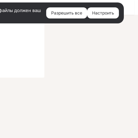
Войти
e-файлы должен ваш
Разрешить все
Настроить
Правая
колонка