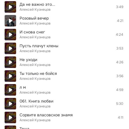
Да не важно это...
3:49
Алексей Кузнецов
Розовый вечер
4:21
Алексей Кузнецов
И снова снег
4:24
Алексей Кузнецов
Пусть плачут клены
3:53
Алексей Кузнецов
Не уходи
4:26
Алексей Кузнецов
Ты только не бойся
3:56
Алексей Кузнецов
л м
4:59
Алексей Кузнецов
061. Книга любви
5:30
Алексей Кузнецов
Сорвите власовское знамя
4:11
Алексей Кузнецов
Теща