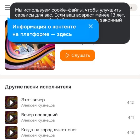
Войти
Мы используем cookie-файлы, чтобы улучшить
сервисы для вас. Если ваш возраст менее 13 лет,
настроить cookie-файлы должен ваш законный
представитель.
Больше информации
Информация о контенте
кавказкий десант
Разрешить все
Настроить
на платформе — здесь
Алексей Кузнецов
Слушать
Другие песни исполнителя
Этот вечер
4:12
Алексей Кузнецов
Вечер последний
4:11
Алексей Кузнецов
Когда на город ляжет снег
4:16
Алексей Кузнецов