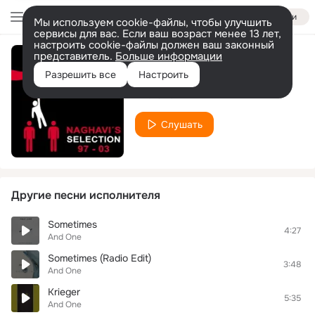
Войти
Мы используем cookie-файлы, чтобы улучшить
сервисы для вас. Если ваш возраст менее 13 лет,
настроить cookie-файлы должен ваш законный
представитель.
Больше информации
Speicherbar
Разрешить все
Настроить
And One
Слушать
Другие песни исполнителя
Sometimes
4:27
And One
Sometimes (Radio Edit)
3:48
And One
Krieger
5:35
And One