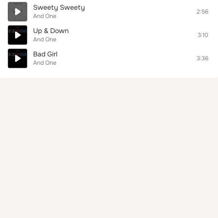
Sweety Sweety
2:56
And One
Up & Down
3:10
And One
Bad Girl
3:36
And One