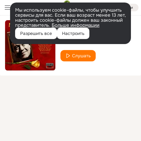
Войти
Мы используем cookie-файлы, чтобы улучшить
сервисы для вас. Если ваш возраст менее 13 лет,
настроить cookie-файлы должен ваш законный
представитель.
Больше информации
I Will Wait For You
Разрешить все
Настроить
Matt Monro
Слушать