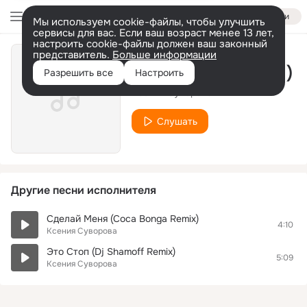
Войти
Мы используем cookie-файлы, чтобы улучшить
сервисы для вас. Если ваш возраст менее 13 лет,
настроить cookie-файлы должен ваш законный
представитель.
Больше информации
Лед ( DJ VAL remix )
Разрешить все
Настроить
Ксения Суворова
Слушать
Другие песни исполнителя
Сделай Меня (Coca Bonga Remix)
4:10
Ксения Суворова
Это Стоп (Dj Shamoff Remix)
5:09
Ксения Суворова