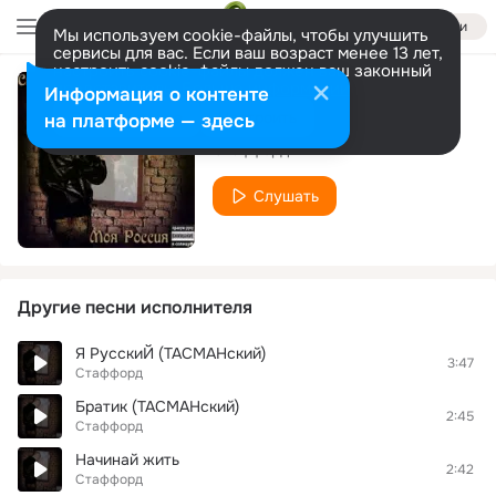
Войти
Мы используем cookie-файлы, чтобы улучшить
сервисы для вас. Если ваш возраст менее 13 лет,
настроить cookie-файлы должен ваш законный
представитель.
Больше информации
Информация о контенте
Слава России
Разрешить все
Настроить
на платформе — здесь
Стаффорд
Слушать
Другие песни исполнителя
Я РусскиЙ (ТАСМАНский)
3:47
Стаффорд
Братик (ТАСМАНский)
2:45
Стаффорд
Начинай жить
2:42
Стаффорд