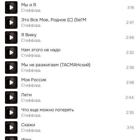
Мы и Я
3:19
Стаффорд
Это Все Мое, Родное (C) (Sel'M
2:47
Стаффорд
Я Вижу
2:46
Стаффорд
Нам этого не надо
2:32
Стаффорд
Мы не разжигаем (ТАСМАНский)
2:36
Стаффорд
Моя Россия
2:58
Стаффорд
Лети
2:44
Стаффорд
Что еще можно потерять
2:35
Стаффорд
Скажи
3:14
Стаффорд
Игра