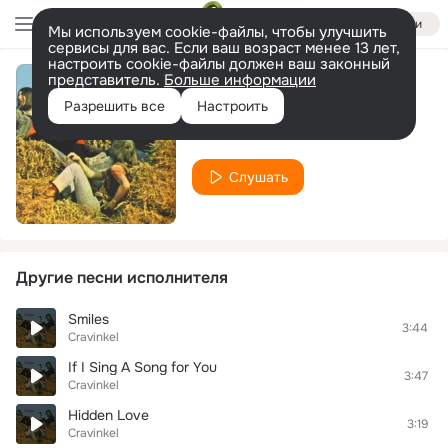
Войти
Мы используем cookie-файлы, чтобы улучшить
сервисы для вас. Если ваш возраст менее 13 лет,
настроить cookie-файлы должен ваш законный
представитель.
Больше информации
Two Circles
Разрешить все
Настроить
Cravinkel
Слушать
Другие песни исполнителя
Smiles
3:44
Cravinkel
If I Sing A Song for You
3:47
Cravinkel
Hidden Love
3:19
Cravinkel