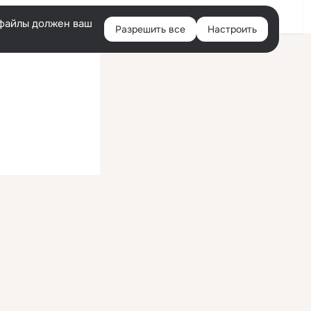
Войти
e-файлы должен ваш
Разрешить все
Настроить
Правая
колонка