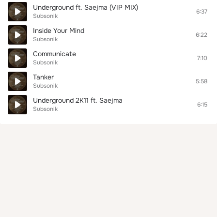
Underground ft. Saejma (VIP MIX)
6:37
Subsonik
Inside Your Mind
6:22
Subsonik
Communicate
7:10
Subsonik
Tanker
5:58
Subsonik
Underground 2K11 ft. Saejma
6:15
Subsonik