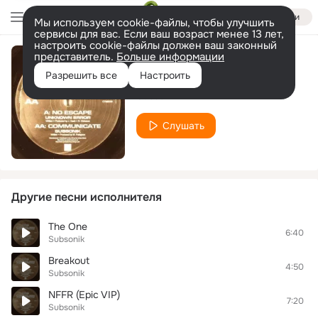
Войти
Мы используем cookie-файлы, чтобы улучшить
сервисы для вас. Если ваш возраст менее 13 лет,
настроить cookie-файлы должен ваш законный
представитель.
Больше информации
Love 4 Tha Kill
Разрешить все
Настроить
Subsonik
Слушать
Другие песни исполнителя
The One
6:40
Subsonik
Breakout
4:50
Subsonik
NFFR (Epic VIP)
7:20
Subsonik