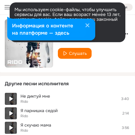
Войти
Мы используем cookie-файлы, чтобы улучшить
сервисы для вас. Если ваш возраст менее 13 лет,
настроить cookie-файлы должен ваш законный
представитель.
Больше информации
Информация о контенте
Не бойся мы с тобою
Разрешить все
Настроить
на платформе — здесь
Rido
Слушать
Другие песни исполнителя
Не диктуй мне
3:40
Rido
Я парнишка седой
2:14
Rido
Я скучаю мама
3:56
Rido