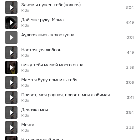
Зачем я нужен тебе(полная)
3:04
Rido
Дай мне руку, Мама
4:49
Rido
Аудиозапись недоступна
0:01
Настоящая любовь
4:19
Rido
вижу тебя мамой моего сына
2:58
Rido
Мама я буду помнить тебя
3:06
Rido
Привет, моя родная, привет, моя любимая
3:41
Rido
Девочка моя
3:54
Rido
Мечта
2:23
Rido
Не вспоминай меня