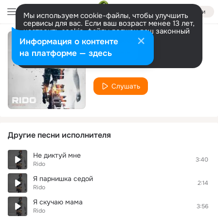
Войти
Мы используем cookie-файлы, чтобы улучшить
сервисы для вас. Если ваш возраст менее 13 лет,
настроить cookie-файлы должен ваш законный
представитель.
Больше информации
Информация о контенте
Бедные тоже смеются
Разрешить все
Настроить
на платформе — здесь
Rido
Слушать
Другие песни исполнителя
Не диктуй мне
3:40
Rido
Я парнишка седой
2:14
Rido
Я скучаю мама
3:56
Rido