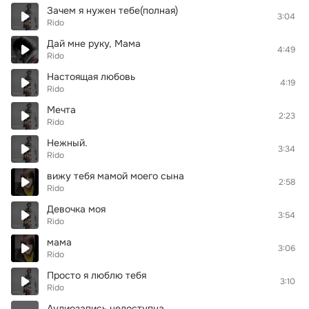
Зачем я нужен тебе(полная)
3:04
Rido
Дай мне руку, Мама
4:49
Rido
Настоящая любовь
4:19
Rido
Мечта
2:23
Rido
Нежный.
3:34
Rido
вижу тебя мамой моего сына
2:58
Rido
Девочка моя
3:54
Rido
мама
3:06
Rido
Просто я люблю тебя
3:10
Rido
Аудиозапись недоступна