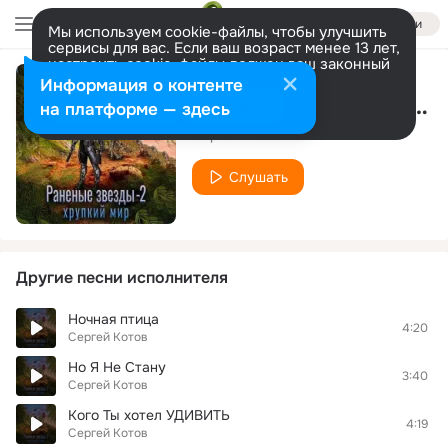
Войти
Мы используем cookie-файлы, чтобы улучшить
сервисы для вас. Если ваш возраст менее 13 лет,
настроить cookie-файлы должен ваш законный
представитель.
Больше информации
Информация о контенте
Зеркалом блестит река
Разрешить все
Настроить
на платформе — здесь
Сергей Котов
Слушать
Другие песни исполнителя
Ночная птица
4:20
Сергей Котов
Но Я Не Стану
3:40
Сергей Котов
Кого Ты хотел УДИВИТЬ
4:19
Сергей Котов