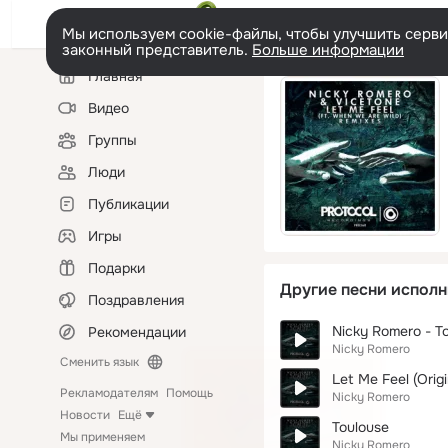
Мы используем cookie-файлы, чтобы улучшить сервис
законный представитель.
Больше информации
Левая
Главная
колонка
Видео
Группы
Люди
Публикации
Игры
Подарки
Другие песни исполн
Поздравления
Nicky Romero - To
Рекомендации
Nicky Romero
Сменить язык
Let Me Feel (Origi
Рекламодателям
Помощь
Nicky Romero
Новости
Ещё
Toulouse
Мы применяем
Nicky Romero