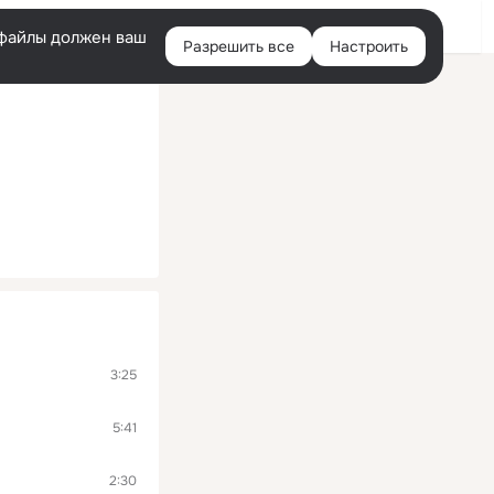
Войти
e-файлы должен ваш
Разрешить все
Настроить
Правая
колонка
3:25
5:41
2:30