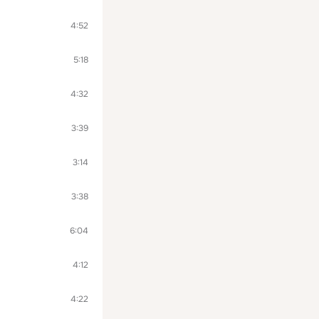
4:52
5:18
4:32
3:39
3:14
3:38
6:04
4:12
4:22