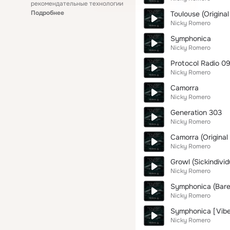
рекомендательные технологии
Подробнее
Toulouse (Original
Nicky Romero
Symphonica
Nicky Romero
Protocol Radio 0
Nicky Romero
Camorra
Nicky Romero
Generation 303
Nicky Romero
Camorra (Original 
Nicky Romero
Growl (Sickindivid
Nicky Romero
Symphonica (Bare
Nicky Romero
Symphonica [Vibe
Nicky Romero