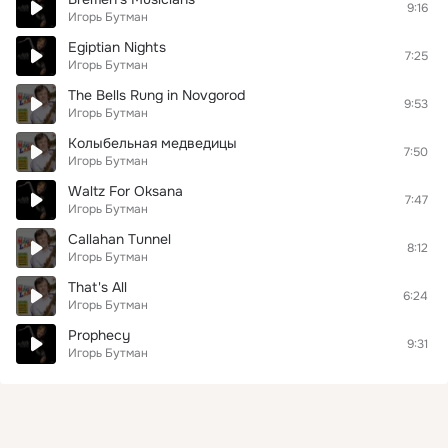
9:16
Игорь Бутман
Egiptian Nights
7:25
Игорь Бутман
The Bells Rung in Novgorod
9:53
Игорь Бутман
Колыбельная медведицы
7:50
Игорь Бутман
Waltz For Oksana
7:47
Игорь Бутман
Callahan Tunnel
8:12
Игорь Бутман
That's All
6:24
Игорь Бутман
Prophecy
9:31
Игорь Бутман