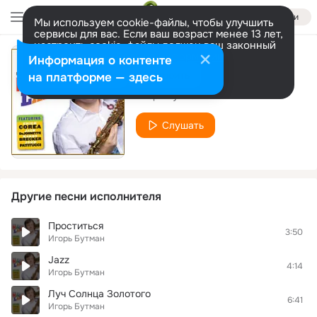
Войти
Мы используем cookie-файлы, чтобы улучшить
сервисы для вас. Если ваш возраст менее 13 лет,
настроить cookie-файлы должен ваш законный
представитель.
Больше информации
Информация о контенте
I feel good
Разрешить все
Настроить
на платформе — здесь
Игорь Бутман
Слушать
Другие песни исполнителя
Проститься
3:50
Игорь Бутман
Jazz
4:14
Игорь Бутман
Луч Солнца Золотого
6:41
Игорь Бутман