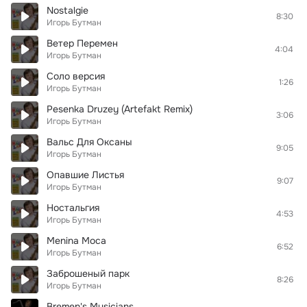
Nostalgie
8:30
Игорь Бутман
Ветер Перемен
4:04
Игорь Бутман
Соло версия
1:26
Игорь Бутман
Pesenka Druzey (Artefakt Remix)
3:06
Игорь Бутман
Вальс Для Оксаны
9:05
Игорь Бутман
Опавшие Листья
9:07
Игорь Бутман
Ностальгия
4:53
Игорь Бутман
Menina Moca
6:52
Игорь Бутман
Заброшеный парк
8:26
Игорь Бутман
Bremen's Musicians