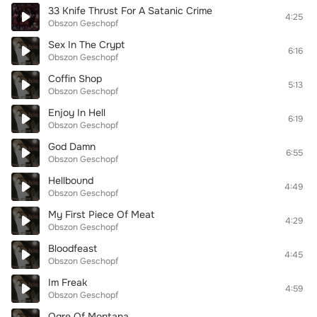
33 Knife Thrust For A Satanic Crime
4:25
Obszon Geschopf
Sex In The Crypt
6:16
Obszon Geschopf
Coffin Shop
5:13
Obszon Geschopf
Enjoy In Hell
6:19
Obszon Geschopf
God Damn
6:55
Obszon Geschopf
Hellbound
4:49
Obszon Geschopf
My First Piece Of Meat
4:29
Obszon Geschopf
Bloodfeast
4:45
Obszon Geschopf
Im Freak
4:59
Obszon Geschopf
Ogre Of Montana