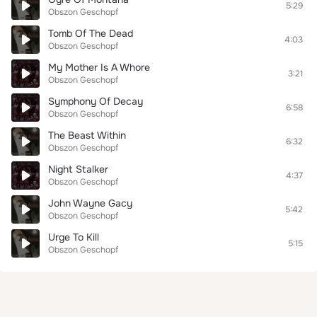
5:29
Obszon Geschopf
Tomb Of The Dead
4:03
Obszon Geschopf
My Mother Is A Whore
3:21
Obszon Geschopf
Symphony Of Decay
6:58
Obszon Geschopf
The Beast Within
6:32
Obszon Geschopf
Night Stalker
4:37
Obszon Geschopf
John Wayne Gacy
5:42
Obszon Geschopf
Urge To Kill
5:15
Obszon Geschopf