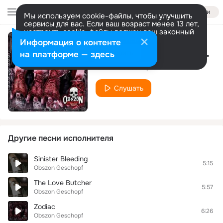
Войти
Мы используем cookie-файлы, чтобы улучшить
сервисы для вас. Если ваш возраст менее 13 лет,
настроить cookie-файлы должен ваш законный
представитель.
Больше информации
Информация о контенте
The Cauldron Of Human Flesh
Разрешить все
Настроить
на платформе — здесь
Obszon Geschopf
Слушать
Другие песни исполнителя
Sinister Bleeding
5:15
Obszon Geschopf
The Love Butcher
5:57
Obszon Geschopf
Zodiac
6:26
Obszon Geschopf