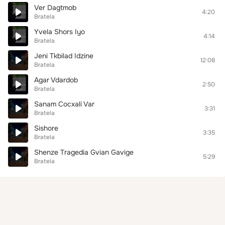
Ver Dagtmob
4:20
Bratela
Yvela Shors Iyo
4:14
Bratela
Jeni Tkbilad Idzine
12:08
Bratela
Agar Vdardob
2:50
Bratela
Sanam Cocxali Var
3:31
Bratela
Sishore
3:35
Bratela
Shenze Tragedia Gvian Gavige
5:29
Bratela