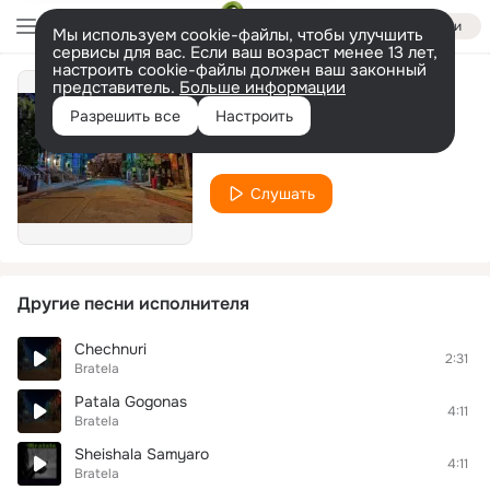
Войти
Мы используем cookie-файлы, чтобы улучшить
сервисы для вас. Если ваш возраст менее 13 лет,
настроить cookie-файлы должен ваш законный
представитель.
Больше информации
patala gogona
Разрешить все
Настроить
Bratela
Слушать
Другие песни исполнителя
Chechnuri
2:31
Bratela
Patala Gogonas
4:11
Bratela
Sheishala Samyaro
4:11
Bratela