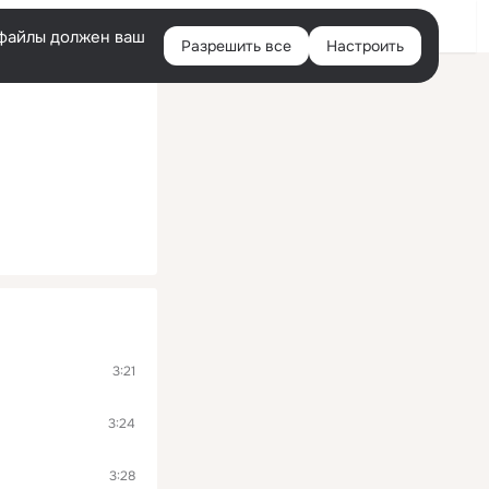
Войти
e-файлы должен ваш
Разрешить все
Настроить
Правая
колонка
3:21
3:24
3:28