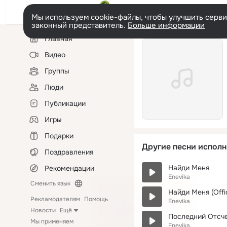
Мы используем cookie-файлы, чтобы улучшить сервис
законный представитель.
Больше информации
Левая
Главная
колонка
Видео
Группы
Люди
Публикации
Игры
Подарки
Другие песни исполн
Поздравления
Найди Меня
Рекомендации
Enevika
Сменить язык
Найди Меня (Offic
Рекламодателям
Помощь
Enevika
Новости
Ещё
Последний Отсч
Мы применяем
Enevika